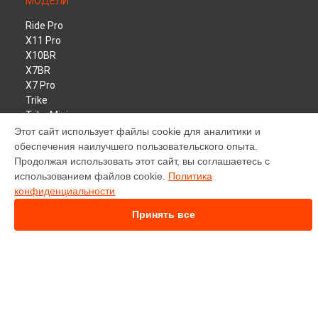
МОДЕЛИ
Ride Pro
X11 Pro
X10BR
X7BR
X7 Pro
Trike
Trike Mini
Classic
Этот сайт использует файлы cookie для аналитики и
Harley Chopper
обеспечения наилучшего пользовательского опыта.
White Siberia Pro
Продолжая использовать этот сайт, вы соглашаетесь с
Connect
использованием файлов cookie.
Политика
X12 TRIKE
конфиденциальности
Принять все
СТРАНИЦЫ
Гарантия
Доставка
Контакты
Карта сайта