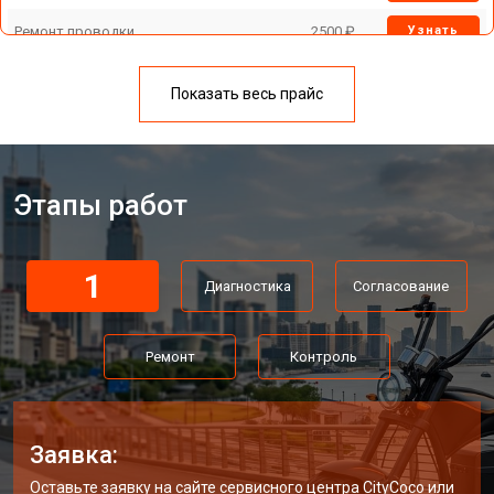
Ремонт проводки
2500 ₽
Узнать
Замена подшипников
2500 ₽
Узнать
Показать весь прайс
Замена амортизаторов
3000 ₽
Узнать
Ремонт мотор-колеса
5000 ₽
Узнать
Этапы работ
Сварочные работы по раме
4500 ₽
Узнать
1
Диагностика
Согласование
У меня другая неисправность
Ремонт
Контроль
Заявка:
Оставьте заявку на сайте сервисного центра CityCoco или